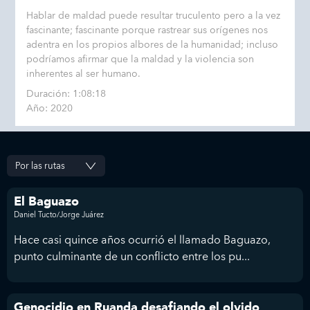
Hablar de maldad puede resultar truculento pero a la vez
fascinante; fascinante porque rastrear sus orígenes nos
adentra en los propios albores de la humanidad; incluso
podríamos afirmar que la maldad y la violencia son
inherentes al ser humano.
Duración: 1:08:18
Año: 2020
El Baguazo
Daniel Tucto/Jorge Juárez
Hace casi quince años ocurrió el llamado Baguazo,
punto culminante de un conflicto entre los pu...
Genocidio en Ruanda desafiando el olvido