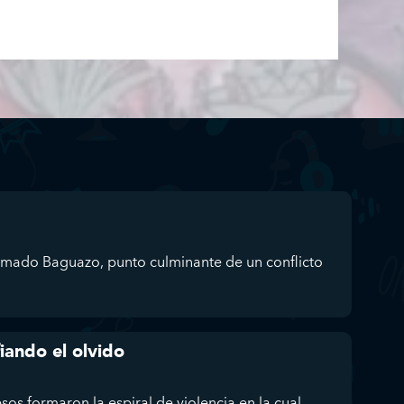
lamado Baguazo, punto culminante de un conflicto
iando el olvido
os formaron la espiral de violencia en la cual