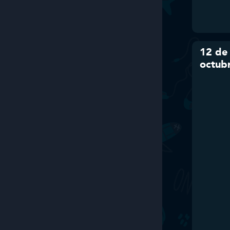
12 de
octub
recor