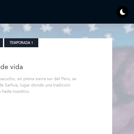
TEMPORADA 1
 de vida
cucho, en plena sierra sur del Perú, se
e Sarhua, lugar donde una tradición
 hasta nuestros.