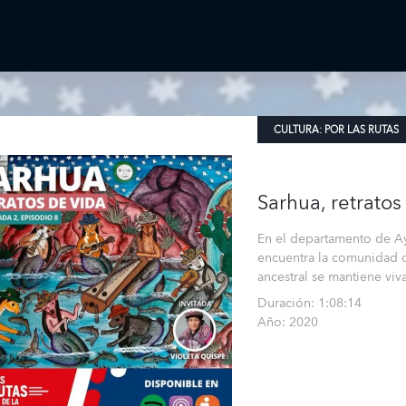
CULTURA:
POR LAS RUTAS
Sarhua, retratos
En el departamento de Aya
encuentra la comunidad d
ancestral se mantiene viva
Duración: 1:08:14
Año: 2020