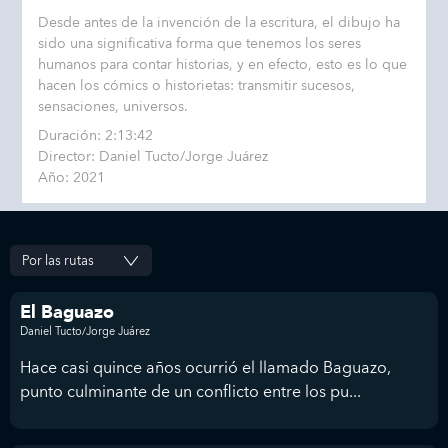
Desde antes de la invención de la escritura, el dibujo ha
sido una significativa forma que tenemos los seres
humanos para contar historias, y en efecto, esto es lo que
hacen los cómics o historietas: transmitir sucesos,
sensaciones, universos.
Duración: 2:13:42
Director: Daniel Tucto/Jorge Juárez
Año: 2021
El Baguazo
Daniel Tucto/Jorge Juárez
Hace casi quince años ocurrió el llamado Baguazo,
punto culminante de un conflicto entre los pu...