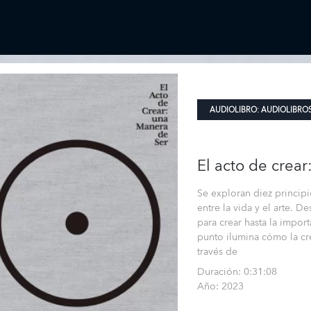
AUDIOLIBRO:
AUDIOLIBRO
El acto de crea
Se exploran diez princip
entre la vida y el arte. 
para crear hasta la import
punto ilumina cómo la cr
través de
Duración: 0:31:08
Año: 2023