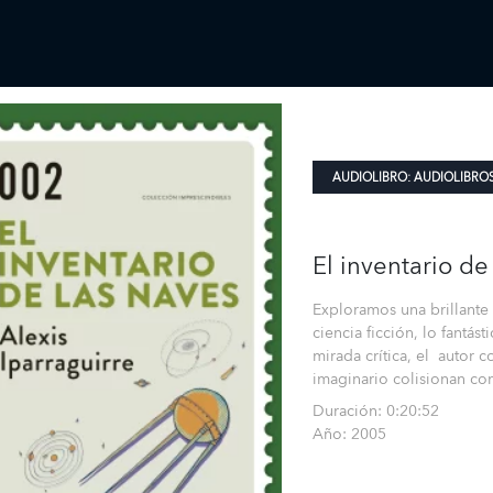
AUDIOLIBRO:
AUDIOLIBRO
El inventario de
Exploramos una brillante
ciencia ficción, lo fantást
mirada crítica, el autor 
imaginario colisionan con
Duración: 0:20:52
Año: 2005