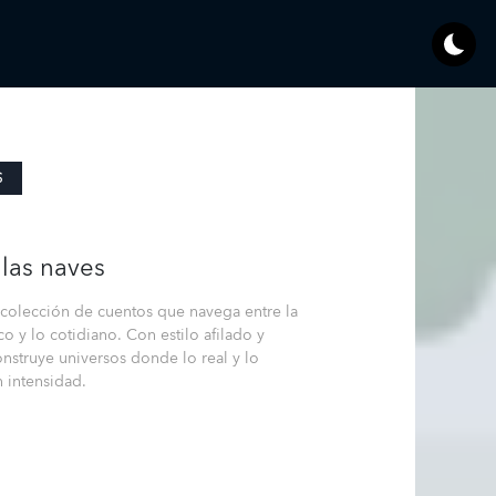
S
 las naves
 colección de cuentos que navega entre la
ico y lo cotidiano. Con estilo afilado y
construye universos donde lo real y lo
 intensidad.