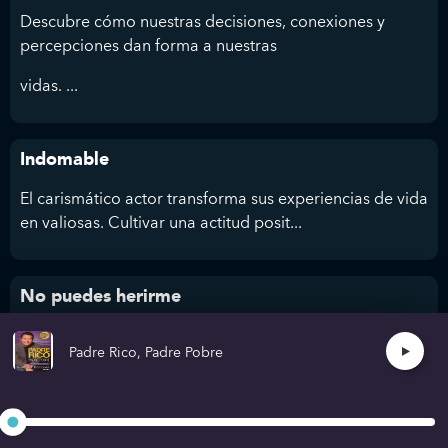
Descubre cómo nuestras decisiones, conexiones y
percepciones dan forma a nuestras
vidas. ...
Indomable
El carismático actor transforma sus experiencias de vida
en valiosas. Cultivar una actitud posit...
No puedes herirme
Goggins supera límites y logra lo extraordinario. Con el
Padre Rico, Padre Pobre
“Cookie Jar” mental hasta e...
Como evitar un desastre climatico