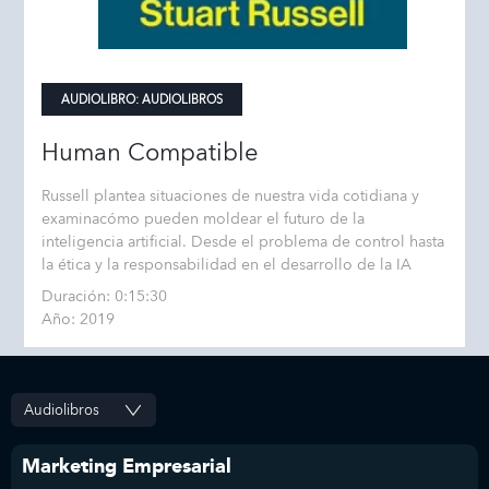
AUDIOLIBRO:
AUDIOLIBROS
Human Compatible
Russell plantea situaciones de nuestra vida cotidiana y
examinacómo pueden moldear el futuro de la
inteligencia artificial. Desde el problema de control hasta
la ética y la responsabilidad en el desarrollo de la IA
Duración: 0:15:30
Año: 2019
Marketing Empresarial