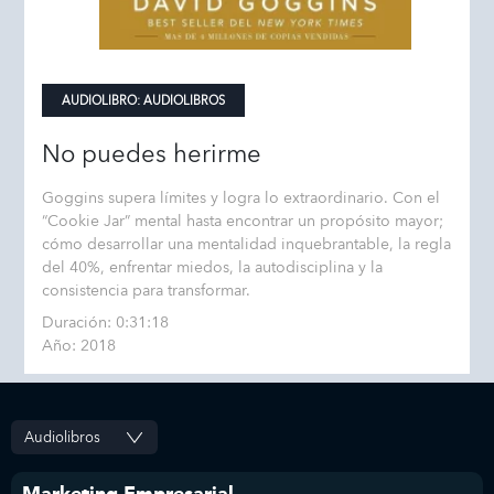
AUDIOLIBRO:
AUDIOLIBROS
No puedes herirme
Goggins supera límites y logra lo extraordinario. Con el
“Cookie Jar” mental hasta encontrar un propósito mayor;
cómo desarrollar una mentalidad inquebrantable, la regla
del 40%, enfrentar miedos, la autodisciplina y la
consistencia para transformar.
Duración: 0:31:18
Año: 2018