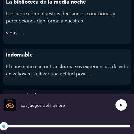
La biblioteca de la media noche
Descubre cómo nuestras decisiones, conexiones y
percepciones dan forma a nuestras
vidas. ...
Indomable
El carismático actor transforma sus experiencias de vida
en valiosas. Cultivar una actitud posit...
No puedes herirme
Los juegos del hambre
Goggins supera límites y logra lo extraordinario. Con el
“Cookie Jar” mental hasta e...