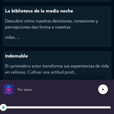
La biblioteca de la media noche
Descubre cómo nuestras decisiones, conexiones y
percepciones dan forma a nuestras
vidas. ...
Indomable
El carismático actor transforma sus experiencias de vida
en valiosas. Cultivar una actitud posit...
Por amor
No puedes herirme
Goggins supera límites y logra lo extraordinario. Con el
“Cookie Jar” mental hasta e...