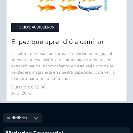
FICCION:
AUDIOLIBROS
El pez que aprendió a caminar
La autora peruana transforma la realidad en magia, el
silencio en revelación y los momentos ordinarios en
extraordinarios. Acompáñanos en este viaje donde la
verdadera magia esta en nuestra capacidad para ver lo
extraordinario en lo cotidiano.
Duración: 0:22 38
Año: 2016