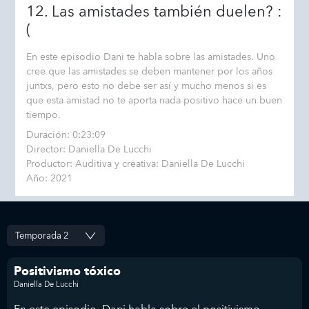
12. Las amistades también duelen? :
(
En este episodio Dani te habla sobre las amistades. Uno
cree que las amistades se deben mantener por los años
juntxs, pero esto no debe ser así y mucho menos si es
que esta amistad no te aporta nada positivo hace un buen
tiempo.
Duración: 0:23:09
Director: Daniella De Lucchi
Productor: Auditiva y creativa: Daniella De Lucchi
Año: 2021
Positivismo tóxico
Daniella De Lucchi