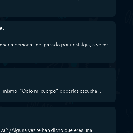
e.
ener a personas del pasado por nostalgia, a veces
a ti mismo: “Odio mi cuerpo”, deberías escucha...
iva? ¿Alguna vez te han dicho que eres una