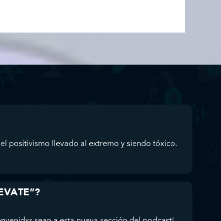
el positivismo llevado al extremo y siendo tóxico.
UEVATE”?
enidxs sean a esta nueva sección del podcast!