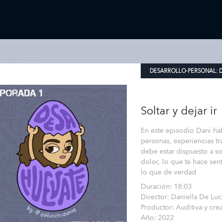
DESARROLLO-PERSONAL:
Soltar y dejar ir
En este episodio Dani hab
personas, experiencias tr
debe estar dispuesto a s
dolor, lo que te hace sen
lo que de verdad
Duración: 18:03
Director: Daniella De Luc
Productor: Auditiva y cre
Año: 2022