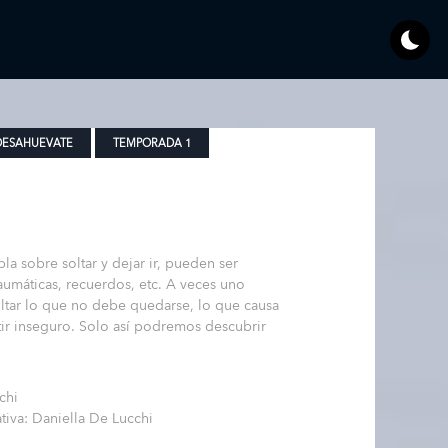
DESAHUEVATE
TEMPORADA 1
la sobre soltar y dejar ir, pueden ser
aumáticas, recuerdos, etc. A veces uno
oltar lo que no debe quedarse, lo que causa
tir inseguro. Solo así podremos descubrir
chi
ativa: Daniella De Lucchi