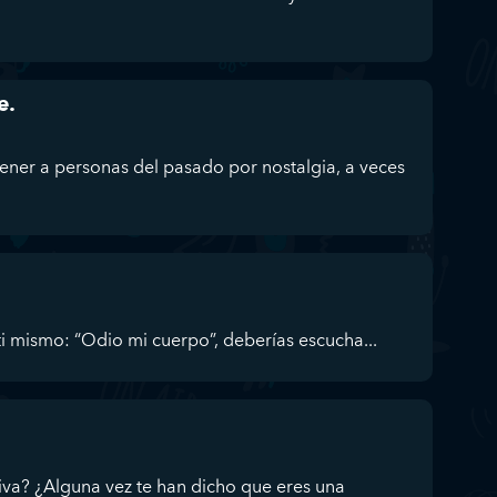
e.
ener a personas del pasado por nostalgia, a veces
a ti mismo: “Odio mi cuerpo”, deberías escucha...
iva? ¿Alguna vez te han dicho que eres una