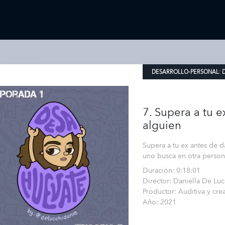
DESARROLLO-PERSONAL:
7. Supera a tu e
alguien
Supera a tu ex antes de d
uno busca en otra person
Duración: 0:18:01
Director: Daniella De Luc
Productor: Auditiva y cre
Año: 2021