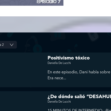
Positivismo tóxico
Daniella De Lucchi
En este episodio, Dani habla sobre 
Era nece...
¿De dónde salió “DESAH
Daniella De Lucchi
15 MINUTOS DE INTERMEDIO: ¡Bienv