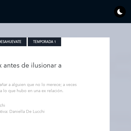
DESAHUEVATE
TEMPORADA 1
x antes de ilusionar a
añar a alguien que no lo merece; a veces
a lo que hubo en una ex relación.
chi
ativa: Daniella De Lucchi