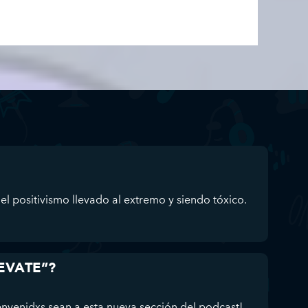
el positivismo llevado al extremo y siendo tóxico.
UEVATE”?
enidxs sean a esta nueva sección del podcast!