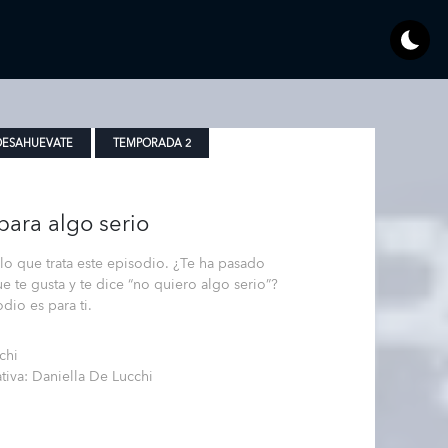
DESAHUEVATE
TEMPORADA 2
ara algo serio
 lo que trata este episodio. ¿Te ha pasado
 te gusta y te dice “no quiero algo serio”?
dio es para ti.
chi
ativa: Daniella De Lucchi