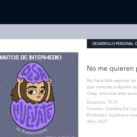
DESARROLLO-PERSONAL:
No me quieren p
No hace falta explicar de
que conoces a alguien que
Okay, entonces este episo
Duración: 15:31
Director: Daniella De Luc
Productor: Auditiva y cre
Año: 2022