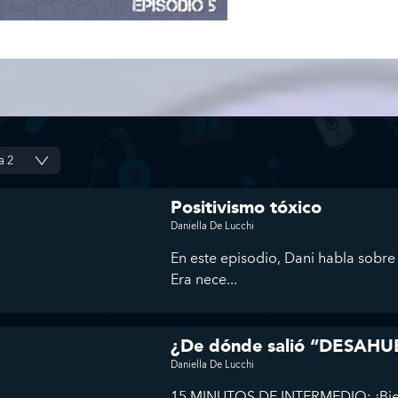
Positivismo tóxico
Daniella De Lucchi
En este episodio, Dani habla sobre 
Era nece...
¿De dónde salió “DESAH
Daniella De Lucchi
15 MINUTOS DE INTERMEDIO: ¡Bienv