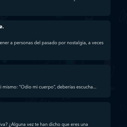
e.
ener a personas del pasado por nostalgia, a veces
a ti mismo: “Odio mi cuerpo”, deberías escucha...
iva? ¿Alguna vez te han dicho que eres una