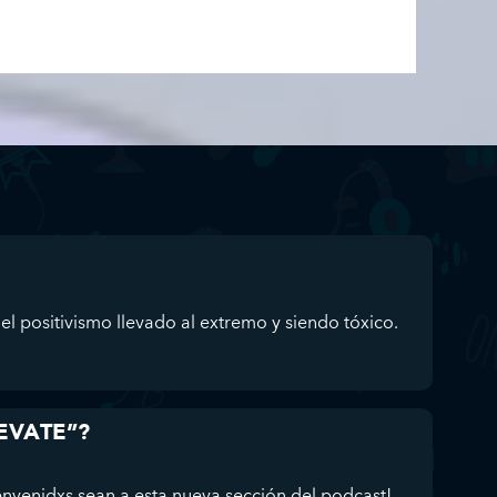
el positivismo llevado al extremo y siendo tóxico.
UEVATE”?
enidxs sean a esta nueva sección del podcast!