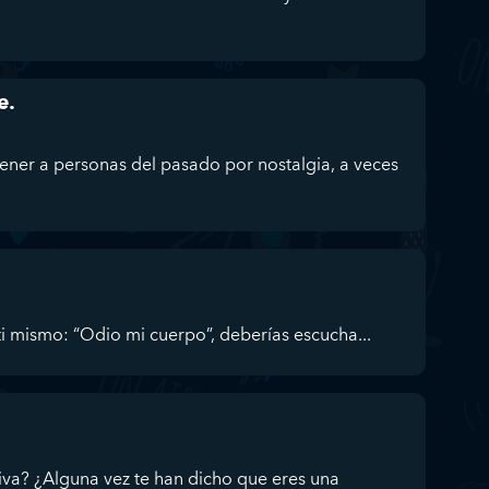
e.
ener a personas del pasado por nostalgia, a veces
a ti mismo: “Odio mi cuerpo”, deberías escucha...
iva? ¿Alguna vez te han dicho que eres una