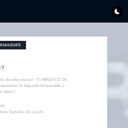
DESAHUEVATE
r?
dio de esta sección “15 MINUTOS DE
speramos la segunda temporada..) ,
el amor?.
chi
ativa: Daniella De Lucchi