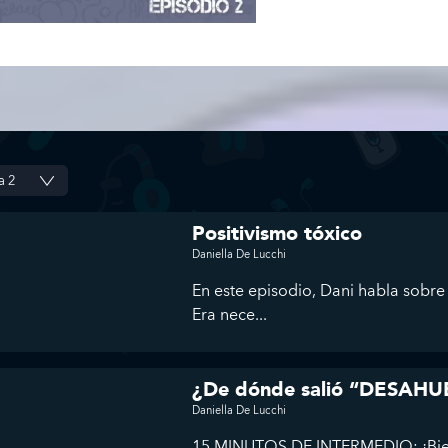
Positivismo tóxico
Daniella De Lucchi
En este episodio, Dani habla sobre 
Era nece...
¿De dónde salió “DESAH
Daniella De Lucchi
15 MINUTOS DE INTERMEDIO: ¡Bienv