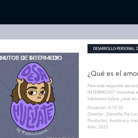
DESARROLLO-PERSONAL:
¿Qué es el amo
Para este segundo episo
INTERMEDIO” (mientras e
hablamos sobre ¿qué es 
Duración: 0:15:30
Director: Daniella De Luc
Productor: Auditiva y cre
Año: 2022