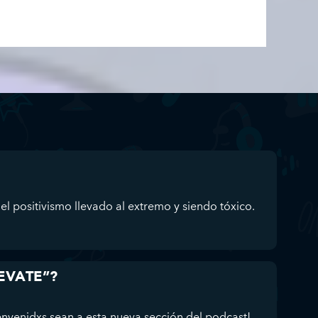
el positivismo llevado al extremo y siendo tóxico.
UEVATE”?
enidxs sean a esta nueva sección del podcast!