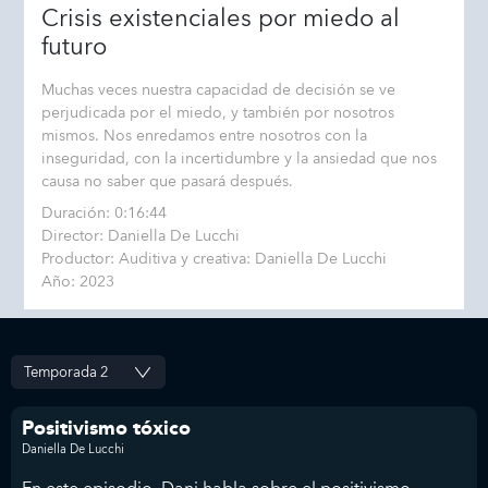
Crisis existenciales por miedo al
futuro
Muchas veces nuestra capacidad de decisión se ve
perjudicada por el miedo, y también por nosotros
mismos. Nos enredamos entre nosotros con la
inseguridad, con la incertidumbre y la ansiedad que nos
causa no saber que pasará después.
Duración: 0:16:44
Director: Daniella De Lucchi
Productor: Auditiva y creativa: Daniella De Lucchi
Año: 2023
Positivismo tóxico
Daniella De Lucchi