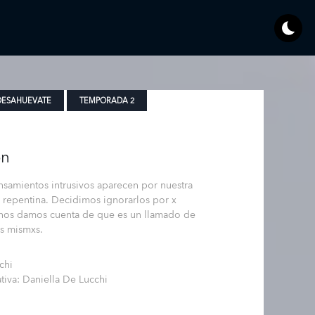
DESAHUEVATE
TEMPORADA 2
ón
samientos intrusivos aparecen por nuestra
repentina. Decidimos ignorarlos por x
 nos damos cuenta de que es un llamado de
xs mismxs.
chi
ativa: Daniella De Lucchi