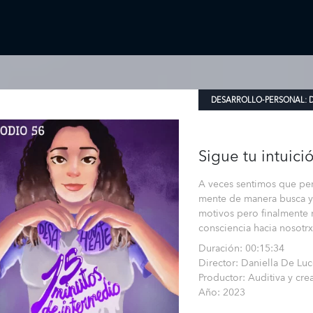
DESARROLLO-PERSONAL:
Sigue tu intuici
A veces sentimos que pen
mente de manera busca y 
motivos pero finalmente
consciencia hacia nosotr
Duración: 00:15:34
Director: Daniella De Luc
Productor: Auditiva y cre
Año: 2023