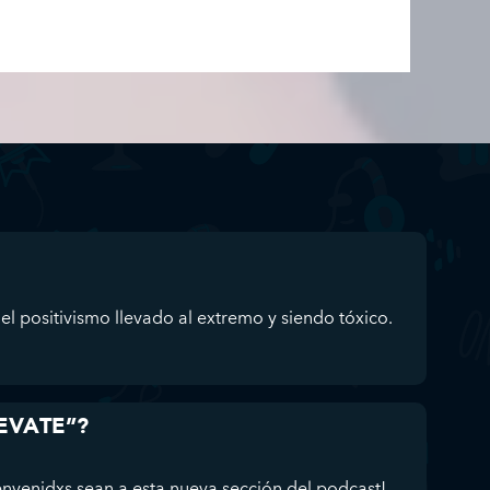
el positivismo llevado al extremo y siendo tóxico.
UEVATE”?
enidxs sean a esta nueva sección del podcast!