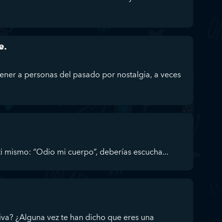
e.
ener a personas del pasado por nostalgia, a veces
a ti mismo: “Odio mi cuerpo”, deberías escucha...
iva? ¿Alguna vez te han dicho que eres una